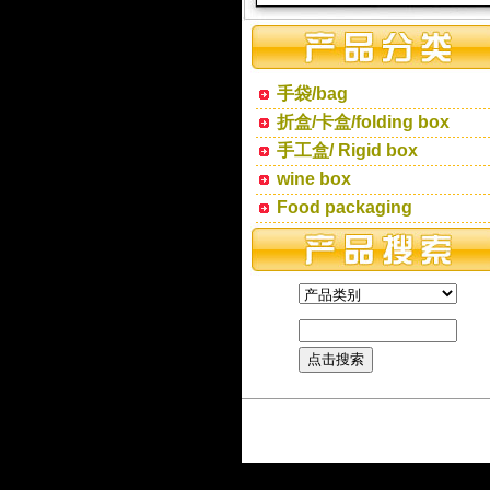
手袋/bag
折盒/卡盒/folding box
手工盒/ Rigid box
wine box
Food packaging